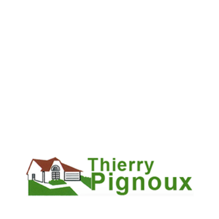
détaillé
suite à une première analyse de votre projet, en
tenant compte de toutes les variables techniques et
esthétiques. Nos tarifs restent compétitifs tout en assurant
une qualité irréprochable, chaque investissement étant
minutieusement planifié pour offrir le meilleur rapport
qualité-prix. Ainsi, vous avez l'assurance d'une
transparence totale et d'une gestion rigoureuse du budget,
sans compromis sur la solidité et l'élégance de la
construction.
COMBIEN DE TEMPS FAUT-IL POUR
CONSTRUIRE UN MUR EN PIERRE ?
La durée de réalisation d'un mur en pierre varie en fonction
de la dimension et de la complexité du projet. En général,
la construction peut s'étaler sur plusieurs semaines.
Toutefois, chez THIERRY PIGNOUX, nous mettons tout en
œuvre pour
respecter les délais convenus
sans
compromettre la qualité des travaux. Une planification
détaillée et un suivi rigoureux de chaque phase – de la
préparation du terrain jusqu'à la pose finale des pierres –