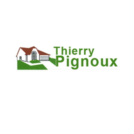
Les informations recueillies font l’objet d’un traitement
informatique destiné à
PIGNOUX THIERRY
, responsable du
traitement, afin de donner suite à votre demande et de vous
recontacter. Les données sont également destinées à Futur
Digital, prestataire de PIGNOUX THIERRY. Conformément à la
réglementation en vigueur, vous disposez notamment d'un droit
d'accès, de rectification, d'opposition et d'effacement sur les
données personnelles qui vous concernent. Pour plus
d’informations, cliquez
ici
.