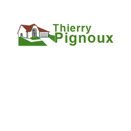
pour vous garantir une totale transparence et un service
irréprochable.
Nous sommes disponibles par téléphone ou par email pour
vous offrir l'assistance nécessaire à chaque étape de votre
projet de réfection. Votre confiance nous honore.
Appelez-nous dès maintenant pour bénéficier de notre
grande expertise.
CONTACTEZ-NOUS
Merci de bien vouloir remplir ce formulaire afin de nous
faire part de vos demandes.