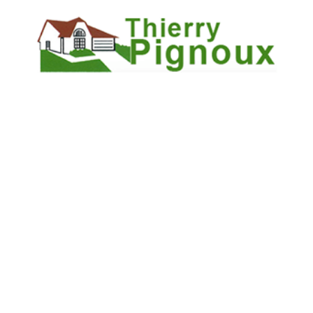
assurant que votre toiture sera réparée de manière fiable et
durable, et en minimisant les risques de futures
dégradations.
Il est également important de souligner que notre savoir-
faire dépasse parfois la simple réparation. Nous sommes
en mesure d'intégrer des conseils personnalisés
concernant l'entretien futur ainsi que des solutions
novatrices pour améliorer l'isolation de vos structures.
Chaque intervention se conclut par un rapport détaillé
mettant en lumière les travaux réalisés, les matériaux
utilisés et les recommandations pour maintenir la qualité de
votre toiture sur le long terme.
DEMANDEZ VOTRE DEVIS POUR
UNE RÉPARATION TOITURE
URGENTE À ANGOULÊME
Pour toutes vos demandes de
Réparation toiture urgente
Angoulême
, il est primordial d'agir rapidement en
sollicitant un devis professionnel. Chez THIERRY
PIGNOUX, nous mettons un point d'honneur à fournir un